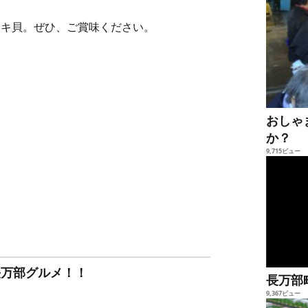
ッキ貝。ぜひ、ご賞味ください。
おしゃ
か？
9,715ビュー
長万部グルメ！！
長万部
9,367ビュー