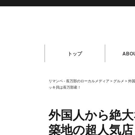
トップ
ABO
リマンベ - 長万部のローカルメディア
>
グルメ
>
外
ッキ貝は長万部産！
外国人から絶大
築地の超人気店