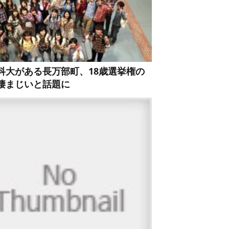
科大がある長万部町、18歳選挙権の
凄まじいと話題に