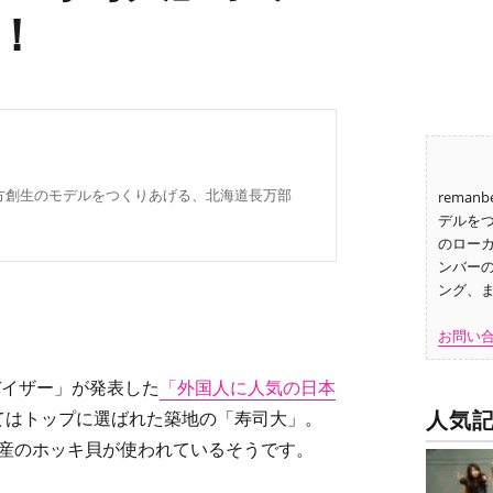
！
地方創生のモデルをつくりあげる、北海道長万部
rema
。
デルを
のロー
ンバー
ング、
お問い
バイザー」が発表した
「外国人に人気の日本
人気
てはトップに選ばれた築地の「寿司大」。
部産のホッキ貝が使われているそうです。