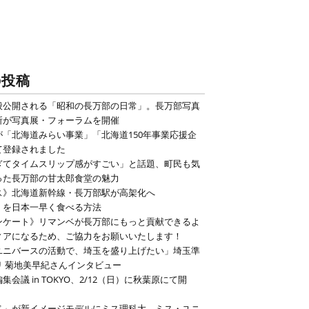
の投稿
般公開される「昭和の長万部の日常」。長万部写真
所が写真展・フォーラムを開催
が「北海道みらい事業」「北海道150年事業応援企
て登録されました
ぎてタイムスリップ感がすごい」と話題、町民も気
った長万部の甘太郎食堂の魅力
ス》北海道新幹線・長万部駅が高架化へ
」を日本一早く食べる方法
ンケート》リマンベが長万部にもっと貢献できるよ
ィアになるため、ご協力をお願いいたします！
ユニバースの活動で、埼玉を盛り上げたい」埼玉準
リ 菊地美早紀さんインタビュー
集会議 in TOKYO、2/12（日）に秋葉原にて開
ベ」が新イメージモデルにミス理科大、ミス・ユニ