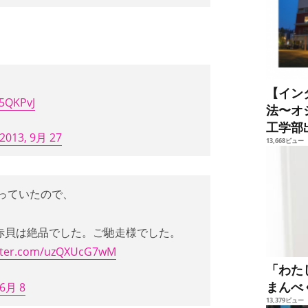
【イン
j5QKPvJ
法〜オ
工学部
2013, 9月 27
13,668ビュー
っていたので、
赤貝は絶品でした。ご馳走様でした。
itter.com/uzQXUcG7wM
「わた
まんべ
 6月 8
13,379ビュー