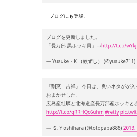
ブログにも登場。
ブログを更新しました。
「長万部 黒ホッキ貝」→
http://t.co/wYk
— Yusuke・K （紋ずし） (@yusuke711)
『割烹 吉祥』 今日は、良いネタがが入
おまかせした。
広島産牡蠣と北海道産長万部産ホッキと
http://t.co/qRRHQc6uhm
#retty
pic.tw
— Ｓ.Ｙoshihara (@totopapa888)
2013,