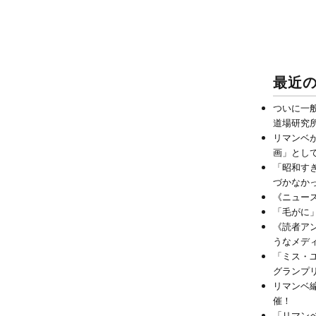
最近
ついに一
道場研究
リマンベ
画」とし
「昭和す
づかなか
《ニュー
「毛がに
《読者ア
うなメデ
「ミス・
グランプ
リマンベ編
催！
「リマン