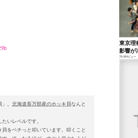
東京理
影響が
79,004ビュー
貝」。
北海道長万部産のホッキ貝
なんと
！
したいレベルです。
き貝をペチっと叩いています。叩くこと