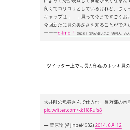
によって身が硬直して食感が良くなるん
良くてコリコリとしているけれど、さく
ギャップは．．．貝って今まですごくお
今回新たに貝の奥深さを知ることができ
ーーー
d-imo「
【第2回】 築地の超人気店「寿司大」の
ツイッター上でも長万部産のホッキ貝
大井町の魚春さんで仕入れ。長万部の肉
pic.twitter.com/kk1f8Rufs8
— 菅原諭 (@jinpei4982)
2014, 6月 12