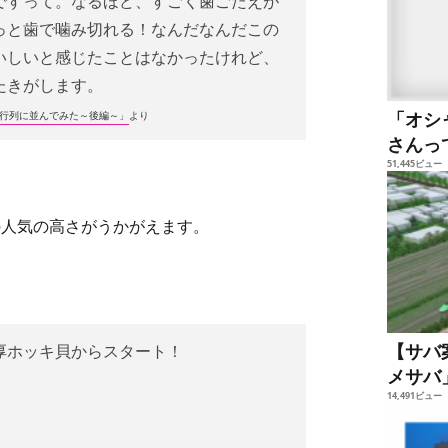
ですって。なるほど、すごく歯ごたえが
っと歯で噛み切れる！なんだなんだこの
いしいと感じたことはなかったけれど、
たきがします。
「オシ
大行列に並んでみた～後編～」
より
さんっ
51,445ビュー
の人気の高さがうかがえます。
【サバ
厚ホッキ貝からスタート！
メサバ
14,491ビュー