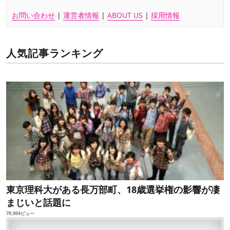
お問い合わせ
|
運営者情報
|
ABOUT US
|
採用情報
人気記事ランキング
東京理科大がある長万部町、18歳選挙権の影響が凄
まじいと話題に
79,004ビュー