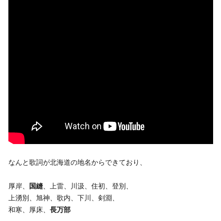
なんと歌詞が北海道の地名からできており、
厚岸、
国縫
、上雷、川汲、住初、登別、
上湧別、旭神、歌内、下川、剣淵、
和寒、厚床、
長万部