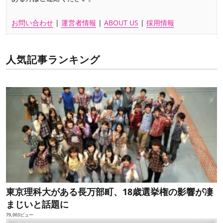
お問い合わせ
|
運営者情報
|
ABOUT US
|
採用情報
人気記事ランキング
東京理科大がある長万部町、18歳選挙権の影響が凄
まじいと話題に
79,003ビュー