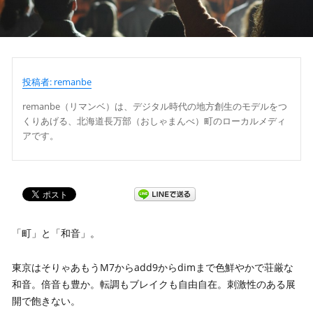
投稿者: remanbe
remanbe（リマンベ）は、デジタル時代の地方創生のモデルをつ
くりあげる、北海道長万部（おしゃまんべ）町のローカルメディ
アです。
「町」と「和音」。
東京はそりゃあもうM7からadd9からdimまで色鮮やかで荘厳な
和音。倍音も豊か。転調もブレイクも自由自在。刺激性のある展
開で飽きない。