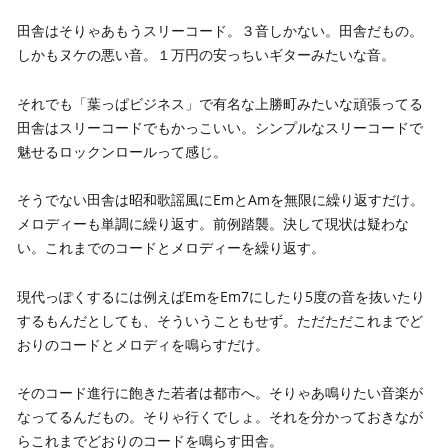
田舎はそりゃあもうスリーコード。３音しかない。田舎だもの。
しかもヌケの悪い音。１万円の安っちいギターみたいな音。
それでも「葉っぱビジネス」で有名な上勝町みたいな頑張ってる
田舎はスリーコードでもかっこいい。シンプルなスリーコードで
魅せるロックンロールって感じ。
そうでない田舎は昭和歌謡風にEmとAmを無限に繰り返すだけ。
メロディーも単調に繰り返す。前例踏襲。決して現状は疑わな
い。これまでのコードとメロディーを繰り返す。
現代っぽくするには例えばEmをEm7にしたり5度の音を抜いたり
するもんだとしても、そういうこともせず。ただただこれまでど
おりのコードとメロディを鳴らすだけ。
そのコード進行に飽きた若者は都市へ。そりゃあ鳴りたい音楽が
なってるんだもの。そりゃ行くでしょ。それを分かっておきなが
らこれまでどおりのコードを鳴らす田舎。